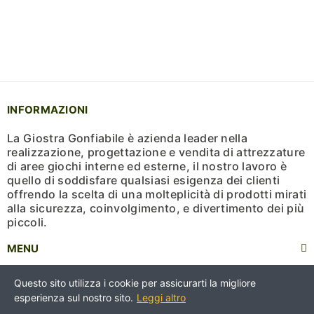
INFORMAZIONI
La Giostra Gonfiabile è azienda leader nella
realizzazione, progettazione e vendita di attrezzature
di aree giochi interne ed esterne, il nostro lavoro è
quello di soddisfare qualsiasi esigenza dei clienti
offrendo la scelta di una molteplicità di prodotti mirati
alla sicurezza, coinvolgimento, e divertimento dei più
piccoli.
MENU
CERTIFICAZIONI
Questo sito utilizza i cookie per assicurarti la migliore
esperienza sul nostro sito.
Leggi altro
Copyright © 2023 Lagiostragonfiabile.it | P.Iva 07692091213