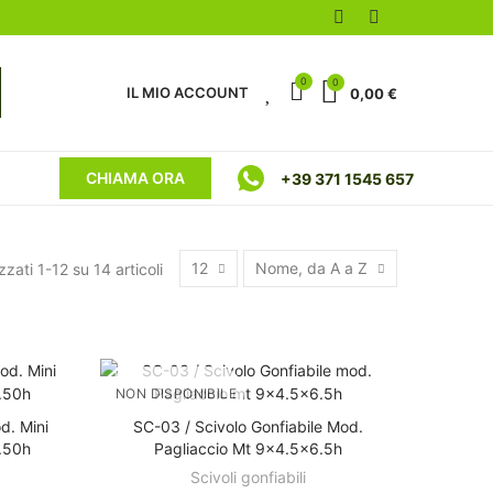
0
0
0
IL MIO ACCOUNT
0,00 €
CHIAMA ORA
+39 371 1545 657
12
Nome, da A a Z
zzati 1-12 su 14 articoli
NON DISPONIBILE
d. Mini
SC-03 / Scivolo Gonfiabile Mod.
DISCOVER
O
.50h
Pagliaccio Mt 9x4.5x6.5h
Scivoli gonfiabili