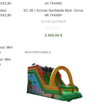
 Mod.
SC-26 / Scivolo Gonfiabile Mod. Circus
O
AGGIUNGI AL CARRELLO
50X2,8h
Mt 7X4X6h
Scivoli gonfiabili
3.300,00 €
NON DISPONIBILE
d. Mini
O
h