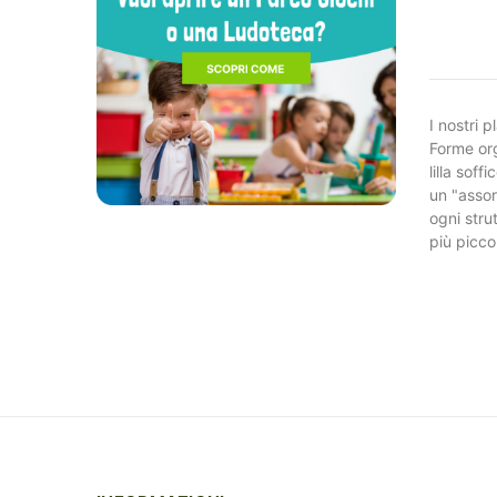
I nostri 
Forme org
lilla sof
un "assor
ogni strut
più piccol