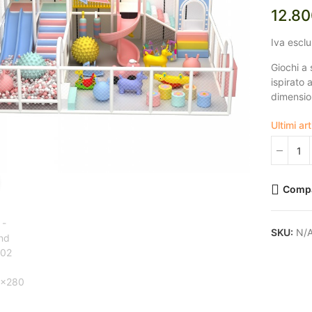
12.80
Iva escl
Giochi a 
ispirato 
dimensio
Ultimi ar
Click to enlarge
Comp
SKU:
N/