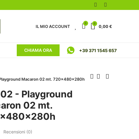
0
0
0
IL MIO ACCOUNT
0,00 €
CHIAMA ORA
+39 371 1545 657
Playground Macaron 02 mt. 720x480x280h
02 - Playground
aron 02 mt.
0x480x280h
Recensioni (
0
)