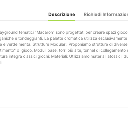
Descrizione
Richiedi Informazio
playground tematici "Macaron" sono progettati per creare spazi gioco un
aniche e tondeggianti. La palette cromatica utilizza esclusivamente co
fice e verde menta. Strutture Modulari: Proponiamo strutture di dive
timento" di gioco. Moduli base, torri più alte, tunnel di collegamento e
tura integra classici giochi: Materiali: Utilizziamo materiali atossici, dur
i.