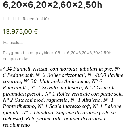
6,20x6,20x2,60x2,50h
Recensioni (
0
)
13.975,00 €
Iva esclusa
Playground mod. playblock 06 mt 6,20x6,20x6,20x2,50h
composto da:
° 34 Pannelli rivestiti con morbidi tubolari in pvc,
N°
N
6 Pedane soft,
N° 2 Roller orizzontali,
N° 4000 Palline
colorate,
N° 30 Mattonelle Antitrauma,
N° 6
Punchballs,
N° 1 Scivolo in plastica,
N° 2 Ostacoli
piramidali piccoli,
N° 1 Roller verticale con punte soft,
N° 2 Ostacoli mod. ragnatela,
N° 1 Altalena,
N° 1
Ponte tibetano,
N° 1 Scala ingresso soft,
N° 1 Pallone
gigante,
N° 1 Dondolo,
Sagome decorative (solo su
richiesta),
Rete perimetrale, banner decorativi e
regolamento