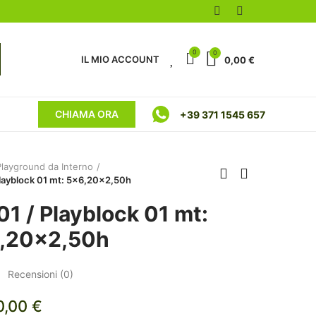
0
0
0
IL MIO ACCOUNT
0,00 €
CHIAMA ORA
+39 371 1545 657
Playground da Interno
Playblock 01 mt: 5x6,20x2,50h
1 / Playblock 01 mt:
,20x2,50h
Recensioni (
0
)
0,00 €