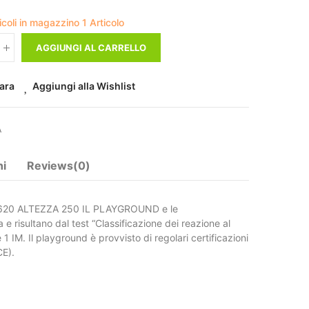
ticoli in magazzino
1 Articolo
AGGIUNGI AL CARRELLO
ara
Aggiungi alla Wishlist
A
ni
Reviews(0)
620 ALTEZZA 250 IL PLAYGROUND e le
e risultano dal test “Classificazione dei reazione al
1 IM. Il playground è provvisto di regolari certificazioni
CE).