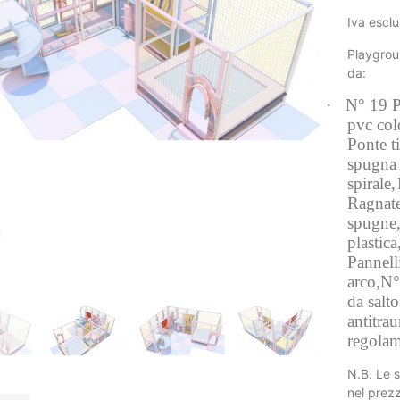
Iva escl
Playgrou
da:
·
N° 19 Pa
pvc col
Ponte t
spugna 
spirale,
Ragnate
spugne
Click to enlarge
plastica
Pannell
arco,
N°
da salto
antitra
regola
N.B. Le 
nel prez