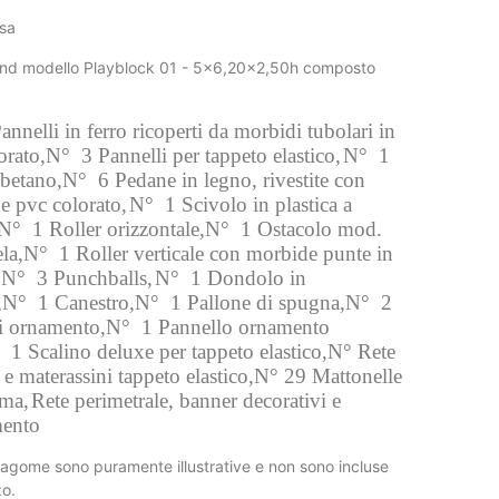
usa
nd modello Playblock 01 - 5x6,20x2,50h composto
nnelli in ferro ricoperti da morbidi tubolari in
orato,
N°
3 Pannelli per tappeto elastico,
N°
1
ibetano,
N°
6 Pedane in legno, rivestite con
e pvc colorato,
N°
1 Scivolo in plastica a
N°
1 Roller orizzontale,
N°
1 Ostacolo mod.
la,
N°
1 Roller verticale con morbide punte in
,
N°
3 Punchballs,
N°
1 Dondolo in
,
N°
1 Canestro,
N°
1 Pallone di spugna,
N°
2
i ornamento
,
N°
1 Pannello ornamento
1 Scalino deluxe per tappeto elastico,
N° Rete
 e materassini tappeto elastico,
N° 29 Mattonelle
uma,
Rete perimetrale, banner decorativi e
mento
sagome sono puramente illustrative e non sono incluse
zo.