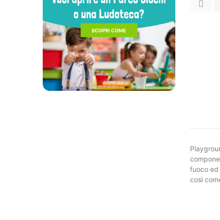
Playgrou
component
fuoco ed 
così come